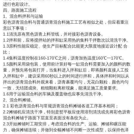
进行色彩设计。
四、路面施工流程
1、混合料拌和与运输
彩色沥青混合料与普通沥青混合料施工工艺有相似之处，但应着重注
意以下事项：
1.1清洗原有黑色沥青上料管线，并对接彩色沥青设备。
1.2拌和前，应将搅拌站的拌和缸采用热的集料干拌数次以清洗干净。
1.3原料性能应稳定、使生产目标配合比能更大限度地接近设计配 合
比；
1.4集料温度控制在160-170℃之间，沥青加热温度160℃一170℃。
1.5颜料采用袋包装，使用前计算好每一缸混合料需要加入的颜料的数
量，并预先将包装打开，当集料进入拌和缸后，即将颜料直接人工投
入拌和缸中，建议采用60秒以上的时间进行拌和，具体拌和时间以从
拌出的沥青混合料外观来看，沥青裹覆均匀，无花白颗粒．颜色均匀
一致．无结团成块、粗细颗粒离析现象，能满足施工质量要求。
1.6用于运输混合料的车辆及覆盖物也应事先清洗干净。
2、混合料摊铺。
2.1 彩色沥青混合料与常规沥青混合料摊铺各道工序基本相同；
2.2摊铺机应清洗干净，特别是熨平板应使用溶剂清洗或先将彩色沥青
混合料摊铺于路面下层直至表面没有条纹为止。
2.3开始摊铺时工期安排，考虑混合料的生产、运输、摊铺和碾压能
力，确保摊铺连续；并做到全幅摊铺不间断一次性成型，以保持色泽