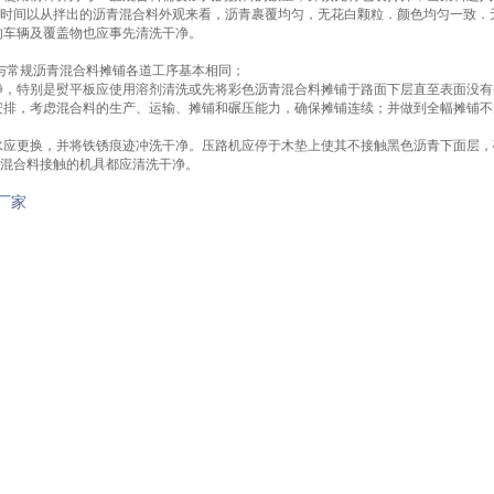
时间以从拌出的沥青混合料外观来看，沥青裹覆均匀，无花白颗粒．颜色均匀一致．
料的车辆及覆盖物也应事先清洗干净。
合料与常规沥青混合料摊铺各道工序基本相同；
干净，特别是熨平板应使用溶剂清洗或先将彩色沥青混合料摊铺于路面下层直至表面没
期安排，考虑混合料的生产、运输、摊铺和碾压能力，确保摊铺连续；并做到全幅摊铺
。
的水应更换，并将铁锈痕迹冲洗干净。压路机应停于木垫上使其不接触黑色沥青下面层
混合料接触的机具都应清洗干净。
厂家