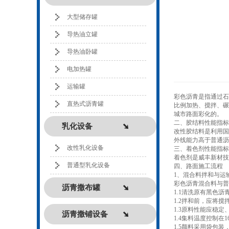
大型储存罐
导热油立罐
导热油卧罐
电加热罐
运输罐
彩色沥青是指通过石
直热式沥青罐
比例加热、搅拌、碾
城市路面彩化的。
二、胶结料性能指标
乳化设备
改性胶结料是利用国
外线能力高于普通沥
改性乳化设备
三、着色剂性能指标
着色剂是威丰新材技
普通型乳化设备
四、路面施工流程
1、混合料拌和与运
彩色沥青混合料与普
沥青撒布罐
1.1清洗原有黑色
1.2拌和前，应将
1.3原料性能应稳
沥青撒铺设备
1.4集料温度控制在1
1.5颜料采用袋包