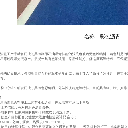
名称：
彩色沥青
油化工产品精炼而成的具有路用石油沥青性能的浅黄色或者无色胶结料。着色剂是指
压等过程即为混凝土。混凝土具有色彩炫丽、路用性能好、舒适度高等特点，不仅能
外的优良技术，按照沥青混合料的标准研制而成，由于加入了高分子改性剂，在塑性
青。
术中心独立研发而成，具有色彩鲜明、化学性质稳定等特性。目前具有红、绿、黄等
输
通沥青混合料施工工艺有相似之处，但应着重注意以下事项：
沥青上料管线，并对接彩色沥青设备。
搅拌站的拌和缸采用热的集料干拌数次以清洗干净。
定、使生产目标配合比能更大限度地接近设计配 合比；
60-170℃之间，沥青加热温度160℃一170℃。
装，使用前计算好每一缸混合料需要加入的颜料的数量，并预先将包装打开，当集料进