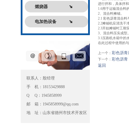
进行拌和，具体拌和
燃烧器
1.6用于运输混合
2、混合料摊铺。
2.1 彩色沥青混
电加热设备
2.2摊铺机应清洗
2.3开始摊铺时工
3、混合料压实成型
3.1压路机水箱中
在此过程中使用的与
彩色沥青
上一个：
彩色沥青
下一个：
返回
联系人：殷经理
手 机：18153429888
Q Q：1945858999
邮 箱：1945858999@qq.com
地 址：山东省德州市技术开发区