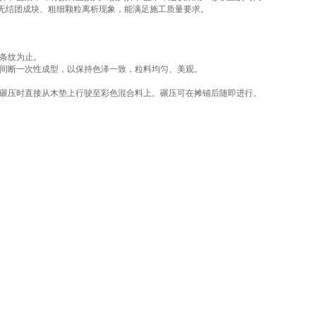
无结团成块、粗细颗粒离析现象，能满足施工质量要求。
有条纹为止。
不间断一次性成型，以保持色泽一致，粒料均匀、美观。
，碾压时直接从木垫上行驶至彩色混合料上。碾压可在摊铺后随即进行。