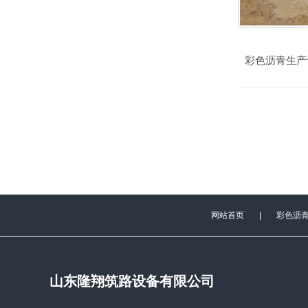
彩色沥青生产
网站首页
|
彩色沥
山东隆翔筑路设备有限公司