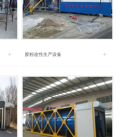
胶粉改性生产设备