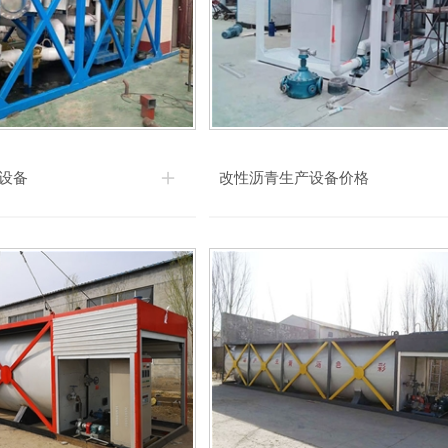
设备
改性沥青生产设备价格