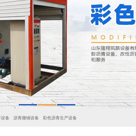
存设备
沥青撒铺设备
彩色沥青生产设备