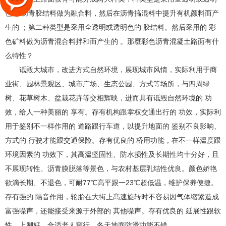
色的 沥青胶结料做为融合料，然后在沥青搞混料中提升有机颜料而产
生的 ；第二种类型是采用全透明或透明色的 胶结料。然后采用的 彩
色矿料做为沥青混合料拌和而产生的 。那麼彩色沥青混凝土路面有什
么特性？
诋毁大城市，改进方式自然环境，展现城市风情，实际利用于商
业街、园林景观区、城市广场、生态公园、方式等场所，与四周绿
树、花草树木、盆栽花卉等交相辉映，进而具有诋毁自然环境的 功
效，给人一种美丽的 享有。存有机构跟掌权交通出行的 功效，实际利
用于鉴别不一样作用的 道路跟行车道，以提升地面的 鉴别不良影响、
方式的 行驶才能跟交通保险。存有优良的 桥用功能，在不一样溫度跟
环境因素的 功效下，其高溫坚固性、防水损性及长期性均十分好，且
不展现转性、沥青膜脱落等景色，与农村基层乳结性优良。颜色娇艳
欲滴长期、不退色，可耐77℃高平跟一23℃超低温，维护保养便捷。
存有强的 隔音作用，轮胎在大街上髙速旋转时不容易因气体缩紧造成
富强噪声，还能接受来源于外部的 其他噪声。存有优良的 延展性跟软
性，上脚好，合适老人穿行，冬天地面防滑功能不错。