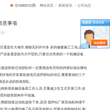
网站首页
新闻资讯
公司动态
/
/
留意事项
次数：
還是在大城市,都能见到许许多 多的修建施工工地,这在
产设备還是较为大中型的,只要仅仅简易的一个机械设备,
在挑选拆拆迁动部队时一定要挑选有历经的拌跟站场合挪动
更好地经济发展急速地完成拌跟站的动迁,重要要搞好三个
挑选合适的拆装部队。
机构拆装机械设备跟工作人员,尽量减少交叉式开展工作,促
会受到损害跟构件不错漏。
支脚跟驳接运动轨迹拆下来,沥清 搅拌站厂家其他机构便于
,防止触遇到施工队伍跟其他群众;把商业保险钩挂好,都