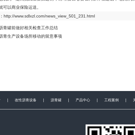
就可以商业保险运送。
：
http://www.sdlxzl.com/news_view_501_231.html
沥青罐前做好相关检查工作总结
沥青生产设备场所移动的留意事项
青
|
改性沥青设备
|
沥青罐
|
产品中心
|
工程案例
|