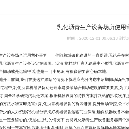
乳化沥青生产设备场所使用
时间：2020-12-01 09:06:18
浏览
生产设备场合运用留心事宜 伴随着城镇化建设的一直促进,无论是在村庄
乳化沥青生产设备设定在四周。沥清 搅拌站厂家无论是中小型乳化沥青生
合挪动或是运输得话,也是一门小见识,有很多需要留心确本地。
地开工前期,我们在挑选拌跟站的情况下就理应充分考虑中后期挪动场合,
迁过程中,乳化沥青机器设备动迁速率是决策场合挪动进度的重要要素,为了
订:周全科学研究的动迁方案,根据机器设备的特性方案拌跟站的拆装次序,
的方法水准立即危害到乳化沥青机器设备的拆装进度;提升当场管控,公平
费少的人力资源跟机械台班搞好机器设备运输商业保险;确保机器设备不
是一定要留心的,便是在挪动的情况下,要将乳化沥青生产设备服务器四个
仓说到一定高宽比后要插进制斗销时;要留心要在离群体很远确本地实际操作