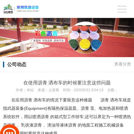
公司动态
查看分类
在使用沥青 洒布车的时候要注意这些问题
作者：
本站
来源：
云更新
时间：
2020/5/31 9:04:13
次数：
在应用沥青 洒布车的情况下要留意这种难题 沥青 洒布车就是
指武器装备(Equipment)有隔热保温器皿、沥青 泵、电加热器和喷洒
系统软件，用以喷洒沥青 的箱式型工作轿车;还可以界定为一种喷洒热
态沥青 、乳状液沥青 、渣油等液体沥青 的地面工程施工机械设备
在应用时要留意这种难题