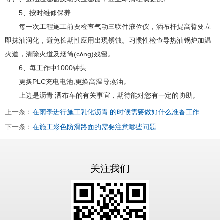
5、按时维修保养
每一次工程施工前要检查气动三联件液位仪，洒布杆提高臂要立
即抹油润化，避免长期性应用出現锈蚀。习惯性检查导热油锅炉加温
火道，清除火道及烟筒(cōng)残留。
6、每工作中1000钟头
更换PLC充电电池;更换高温导热油。
上边是沥青 洒布车的有关事宜，期待能对您有一定的协助。
上一条：
在雨季进行施工乳化沥青 的时候需要做好什么准备工作
下一条：
在施工彩色防滑路面的需要注意哪些问题
关注我们