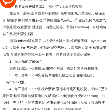
1、机器设备关机超出1小时用空气压缩清除喷嘴
在沥青（成份:沥青质和环氧树脂) 泵中添加几升柴油机，确保沥
青 泵能够 顺利地再度起动;关掉罐顶空气漏电开关;空压机储气罐放气
污水处理;检查沥青 过滤器，清理过滤器。留意(attention)：有时候将
会在数次清理过滤器。
澎涨(inflate)罐减温后，将凝结水排出来;检查液压机（hydraulic)
去油过滤器上的气压表，假如出現空气压力，应清理过滤器;检查调节
沥青 泵限速传动带紧松水平;检查、拧紧时速测量雷达探测。
2、应用后的维修保养
沥青 罐固定不动联接;应用50小时后，再次拧紧所有联接件。
3、每工作中500钟头更换伺服电机泵过滤器;更换液压机
（hydraulic)油。
4、每工作中200钟头检查沥青 泵标准件是不是松脱，假如松脱立
即拧紧;检查伺服电机泵电磁制动器(Clutch)润化状况(Condition)，油
少时，充注32 -40#汽车机油;检查燃烧机泵过滤器（功效：过虑残渣
等）、进油过滤器及喷头过滤器，应立即清理或更换。