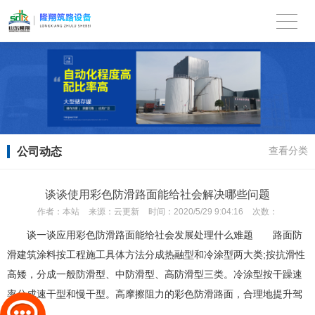
公司动态
查看分类
谈谈使用彩色防滑路面能给社会解决哪些问题
作者：
本站
来源：
云更新
时间：
2020/5/29 9:04:16
次数：
谈一谈应用彩色防滑路面能给社会发展处理什么难题 路面防
滑建筑涂料按工程施工具体方法分成热融型和冷涂型两大类;按抗滑性
高矮，分成一般防滑型、中防滑型、高防滑型三类。冷涂型按干躁速
率分成速干型和慢干型。高摩擦阻力的彩色防滑路面，合理地提升驾
驶。