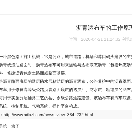
沥青洒布车的工作原
时间：2020-04-21 11:24:32
浏览
一种黑色路面施工机械，它是公路，城市道路，机场和港口码头建设的主
沥青或渣油路面时，沥青洒布车可用来运输与洒布液态沥青（包括热态沥
料，修建沥青稳定土路面或路面基层。
路沥青路面底层的透层防水层粘结层的沥青洒布，公路养护中的沥青罩面
布车用于修筑高等级公路沥青路面底层的透层油、防水层、粘结层的洒布
可用于实施分层铺路工艺的县、乡级公路油路建设。该洒布车有汽车底盘
系统、控制系统、气动系统、操作平台构成。
：
http://www.sdlxzl.com/news_view_364_232.html
是第一篇了