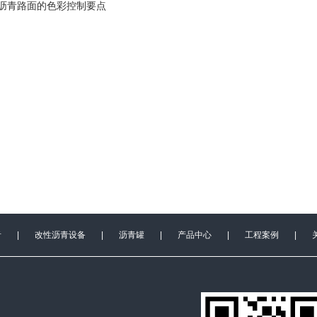
沥青路面的色彩控制要点
青
|
改性沥青设备
|
沥青罐
|
产品中心
|
工程案例
|